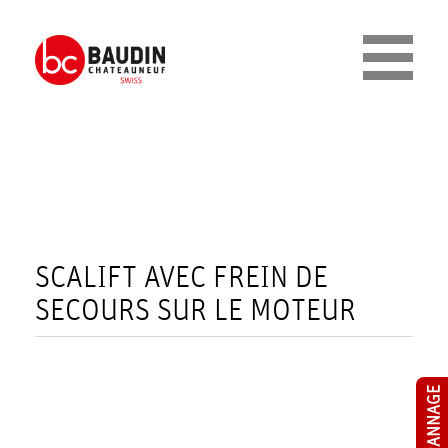
Cookies management panel
E
N
T
R
SCALIFT AVEC FREIN DE
E
SECOURS SUR LE MOTEUR
P
R
I
S