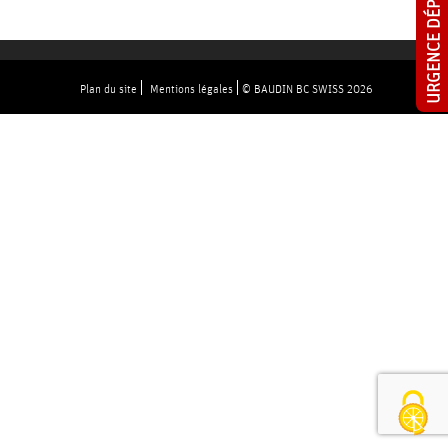
URGENCE DÉPANNAGE
E
Plan du site
Mentions légales
© BAUDIN BC SWISS 2026
N
O
S
A
C
T
I
V
I