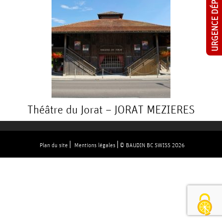
URGENCE DÉPANNAGE
E
N
O
S
Théâtre du Jorat – JORAT MEZIERES
A
C
Plan du site
Mentions légales
© BAUDIN BC SWISS 2026
T
I
V
I