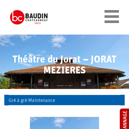
Cookies management panel
E
N
T
Théâtre du Jorat – JORAT
MEZIERES
R
E
P
Gré à gré Maintenance
R
I
S